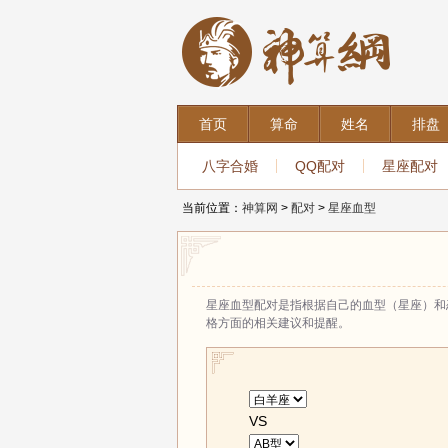
首页
算命
姓名
排盘
八字合婚
QQ配对
星座配对
当前位置：
神算网
>
配对
>
星座血型
星座血型配对是指根据自己的血型（星座）和
格方面的相关建议和提醒。
VS