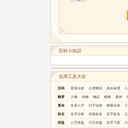
百科小知识
实用工具大全
百科
星座分析
心理测试
风水命理
八
解梦
人物
动物
物品
植物
鬼神
算命
生辰八字
日干论命
称骨论命
三
姓名
名字分析
在线起名
定字起名
公
排盘
八字排盘
六壬排盘
玄空飞星
六