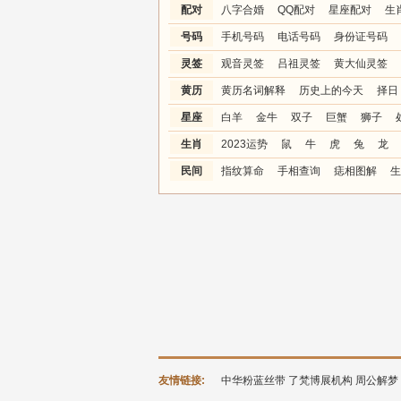
配对
八字合婚
QQ配对
星座配对
生
号码
手机号码
电话号码
身份证号码
灵签
观音灵签
吕祖灵签
黄大仙灵签
黄历
黄历名词解释
历史上的今天
择日
星座
白羊
金牛
双子
巨蟹
狮子
生肖
2023运势
鼠
牛
虎
兔
龙
民间
指纹算命
手相查询
痣相图解
生
友情链接:
中华粉蓝丝带
了梵博展机构
周公解梦