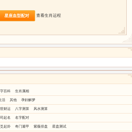
查看生肖运程
星座血型配对
字百科
生肖属相
生活
其他
孕妇解梦
世财运
八字测算
风水测算
司起名
名字配对
爻起卦
奇门遁甲
紫薇排盘
星盘测试