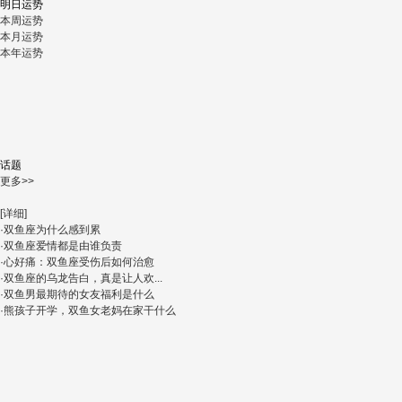
明日运势
本周运势
本月运势
本年运势
话题
更多>>
[详细]
·双鱼座为什么感到累
·双鱼座爱情都是由谁负责
·心好痛：双鱼座受伤后如何治愈
·双鱼座的乌龙告白，真是让人欢...
·双鱼男最期待的女友福利是什么
·熊孩子开学，双鱼女老妈在家干什么