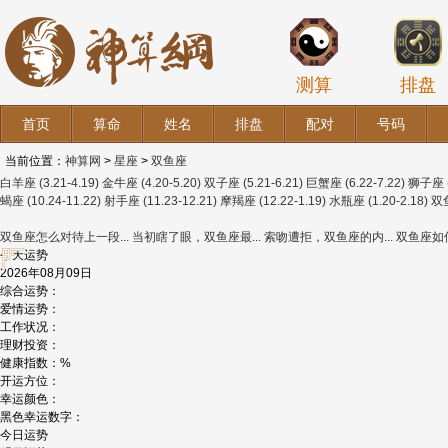
测算
排盘
首页
算命
姓名
排盘
配对
号码
当前位置：
神算网
>
星座
>
双鱼座
白羊座
(3.21-4.19)
金牛座
(4.20-5.20)
双子座
(5.21-6.21)
巨蟹座
(6.22-7.22)
狮子座
蝎座
(10.24-11.22)
射手座
(11.23-12.21)
摩羯座
(12.22-1.19)
水瓶座
(1.20-2.18)
双
双鱼座怎么对待上一段...
当初瞎了眼，双鱼座最...
索吻遭拒，双鱼座的内...
双鱼座如何
今天运势
2026年08月09日
综合运势：
爱情运势：
工作状况：
理财投资：
健康指数：%
开运方位：
幸运颜色：
黑色幸运数字：
今日运势