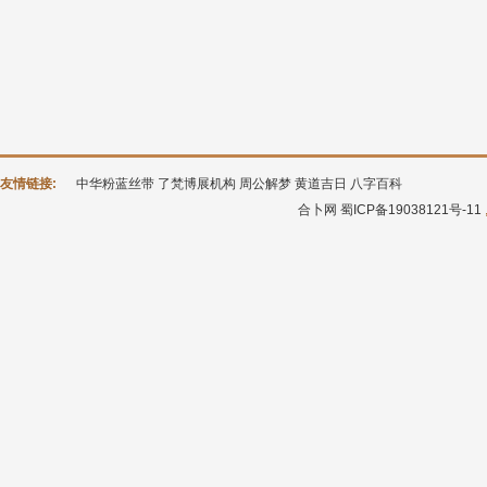
友情链接:
中华粉蓝丝带
了梵博展机构
周公解梦
黄道吉日
八字百科
合卜网
蜀ICP备19038121号-11