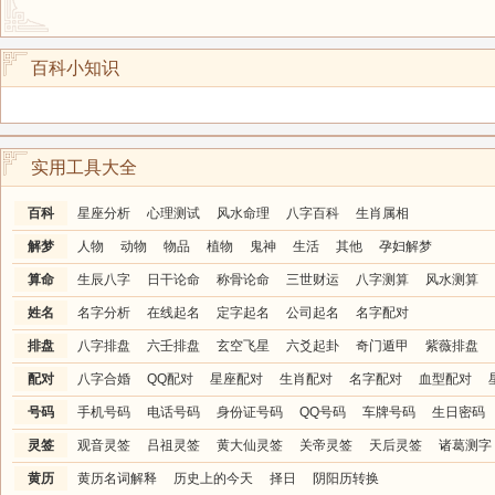
百科小知识
实用工具大全
百科
星座分析
心理测试
风水命理
八字百科
生肖属相
解梦
人物
动物
物品
植物
鬼神
生活
其他
孕妇解梦
算命
生辰八字
日干论命
称骨论命
三世财运
八字测算
风水测算
姓名
名字分析
在线起名
定字起名
公司起名
名字配对
排盘
八字排盘
六壬排盘
玄空飞星
六爻起卦
奇门遁甲
紫薇排盘
配对
八字合婚
QQ配对
星座配对
生肖配对
名字配对
血型配对
号码
手机号码
电话号码
身份证号码
QQ号码
车牌号码
生日密码
灵签
观音灵签
吕祖灵签
黄大仙灵签
关帝灵签
天后灵签
诸葛测字
黄历
黄历名词解释
历史上的今天
择日
阴阳历转换