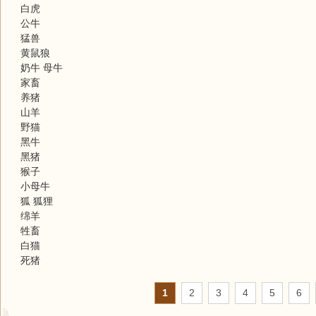
白虎
公牛
猛兽
黄鼠狼
奶牛 母牛
家畜
养猪
山羊
野猫
黑牛
黑猪
猴子
小母牛
狐 狐狸
绵羊
牲畜
白猫
死猪
1
2
3
4
5
6