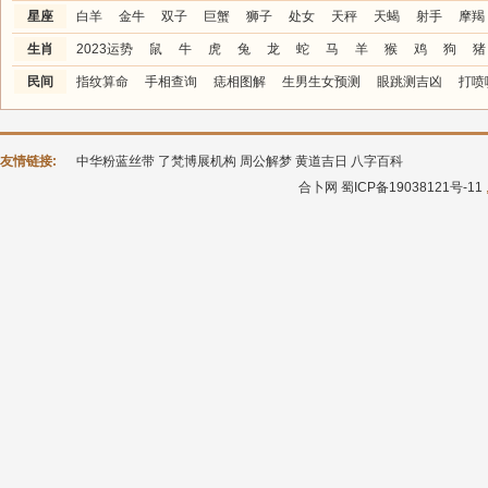
星座
白羊
金牛
双子
巨蟹
狮子
处女
天秤
天蝎
射手
摩羯
生肖
2023运势
鼠
牛
虎
兔
龙
蛇
马
羊
猴
鸡
狗
猪
民间
指纹算命
手相查询
痣相图解
生男生女预测
眼跳测吉凶
打喷
友情链接:
中华粉蓝丝带
了梵博展机构
周公解梦
黄道吉日
八字百科
合卜网
蜀ICP备19038121号-11