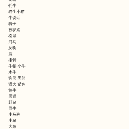
牦牛
猫生小猫
牛说话
狮子
被驴踢
松鼠
河马
灰狗
鹿
​排骨
牛犊 小牛
水牛
狗熊 黑熊
猎犬 猎狗
黄牛
黑猫
野猪
母牛
小马驹
小猪
大象