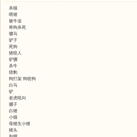
杀猫
喂猪
被牛追
将狗杀死
骡马
驴子
死狗
猪咬人
驴骡
杀牛
猎豹
狗打架 狗咬狗
白马
驴
老虎吼叫
骡子
白猪
小猫
母猪生小猪
猪头
刺猬