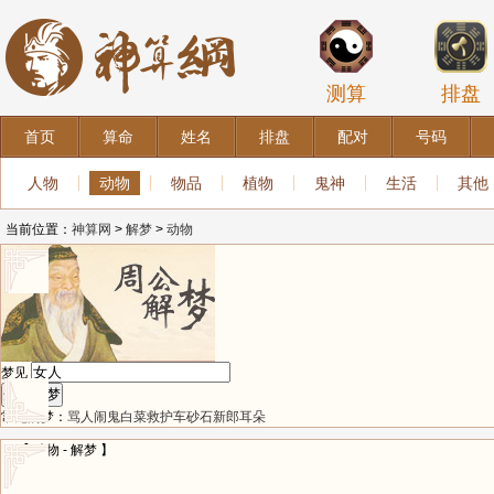
测算
排盘
首页
算命
姓名
排盘
配对
号码
人物
动物
物品
植物
鬼神
生活
其他
当前位置：
神算网
>
解梦
>
动物
梦见
常见的梦：
骂人
闹鬼
白菜
救护车
砂石
新郎
耳朵
【 动物 - 解梦 】