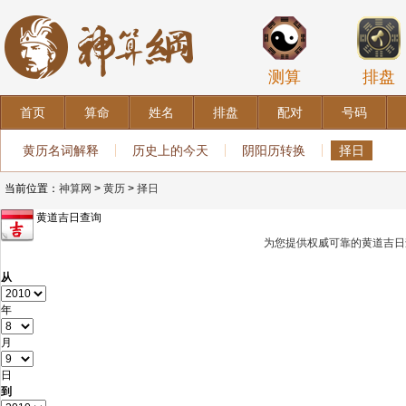
测算
排盘
首页
算命
姓名
排盘
配对
号码
黄历名词解释
历史上的今天
阴阳历转换
择日
当前位置：
神算网
>
黄历
>
择日
黄道吉日查询
为您提供权威可靠的黄道吉日
从
年
月
日
到