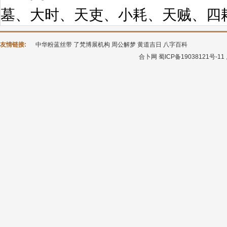
墓、大时、天吏、小耗、天贼、四
友情链接:
中华粉蓝丝带
了梵博展机构
周公解梦
黄道吉日
八字百科
合卜网
蜀ICP备19038121号-11