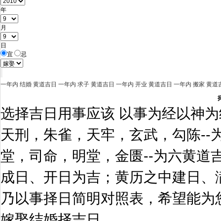
年
月
日
宜
忌
一年内
结婚
黄道吉日
一年内
求子
黄道吉日
一年内
开业
黄道吉日
一年内
搬家
黄道
选择吉日用事应该 以事为经以神
天刑，朱雀，天牢，玄武，勾陈--
堂，司命，明堂，金匮--为六黄道
成日、开日为吉；黄历之中建日、
乃以事择日简明对照表，希望能为
嫁娶结婚择吉日