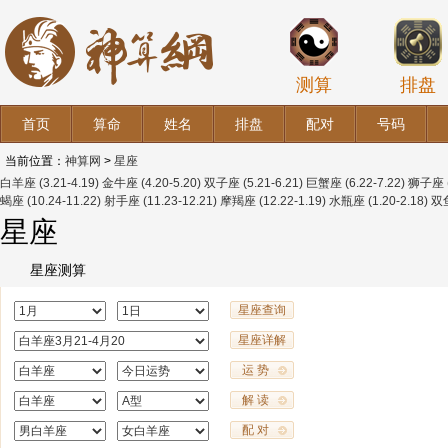
测算
排盘
首页
算命
姓名
排盘
配对
号码
当前位置：
神算网
>
星座
白羊座
(3.21-4.19)
金牛座
(4.20-5.20)
双子座
(5.21-6.21)
巨蟹座
(6.22-7.22)
狮子座
蝎座
(10.24-11.22)
射手座
(11.23-12.21)
摩羯座
(12.22-1.19)
水瓶座
(1.20-2.18)
双
星座
星座测算
星座查询
星座详解
运 势
解 读
配 对