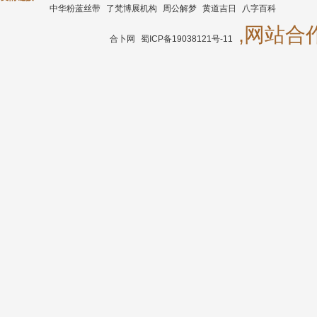
中华粉蓝丝带
了梵博展机构
周公解梦
黄道吉日
八字百科
,网站合作
合卜网
蜀ICP备19038121号-11