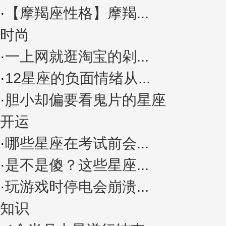
·
【摩羯座性格】摩羯...
时尚
·
一上网就逛淘宝的剁...
·
12星座的负面情绪从...
·
胆小却偏要看鬼片的星座
开运
·
哪些星座在考试前会...
·
是不是傻？这些星座...
·
玩游戏时停电会崩溃...
知识