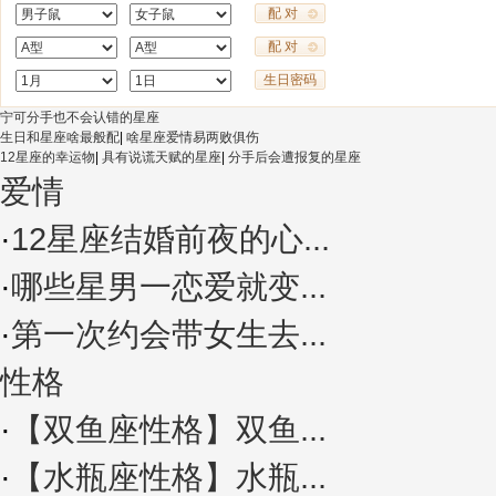
配 对
配 对
生日密码
宁可分手也不会认错的星座
生日和星座啥最般配
|
啥星座爱情易两败俱伤
12星座的幸运物
|
具有说谎天赋的星座
|
分手后会遭报复的星座
爱情
·
12星座结婚前夜的心...
·
哪些星男一恋爱就变...
·
第一次约会带女生去...
性格
·
【双鱼座性格】双鱼...
·
【水瓶座性格】水瓶...