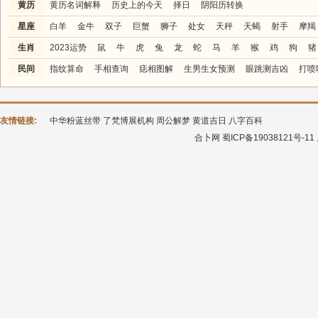
黄历
黄历名词解释
历史上的今天
择日
阴阳历转换
星座
白羊
金牛
双子
巨蟹
狮子
处女
天秤
天蝎
射手
摩羯
生肖
2023运势
鼠
牛
虎
兔
龙
蛇
马
羊
猴
鸡
狗
猪
民间
指纹算命
手相查询
痣相图解
生男生女预测
眼跳测吉凶
打喷
友情链接:
中华粉蓝丝带
了梵博展机构
周公解梦
黄道吉日
八字百科
合卜网
蜀ICP备19038121号-11