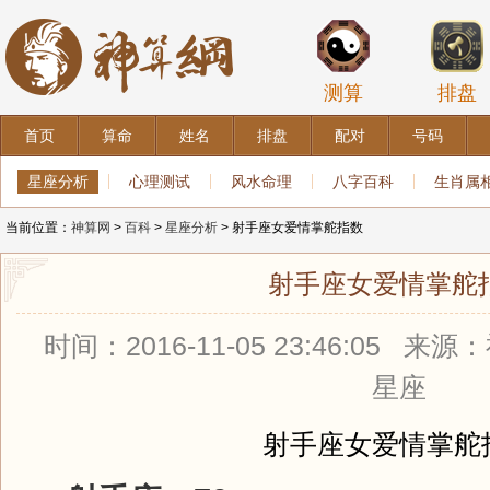
测算
排盘
首页
算命
姓名
排盘
配对
号码
星座分析
心理测试
风水命理
八字百科
生肖属
当前位置：
神算网
>
百科
>
星座分析
> 射手座女爱情掌舵指数
射手座女爱情掌舵
时间：2016-11-05 23:46:05
星座
射手座女爱情掌舵