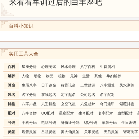
来看看军训过后的白羊座吧
百科小知识
实用工具大全
百科
星座分析
心理测试
风水命理
八字百科
生肖属相
解梦
人物
动物
物品
植物
鬼神
生活
其他
孕妇解梦
算命
生辰八字
日干论命
称骨论命
三世财运
八字测算
风水测算
姓名
名字分析
在线起名
定字起名
公司起名
名字配对
排盘
八字排盘
六壬排盘
玄空飞星
六爻起卦
奇门遁甲
紫薇排盘
配对
八字合婚
QQ配对
星座配对
生肖配对
名字配对
血型配对
号码
手机号码
电话号码
身份证号码
QQ号码
车牌号码
生日密码
灵签
观音灵签
吕祖灵签
黄大仙灵签
关帝灵签
天后灵签
诸葛测字