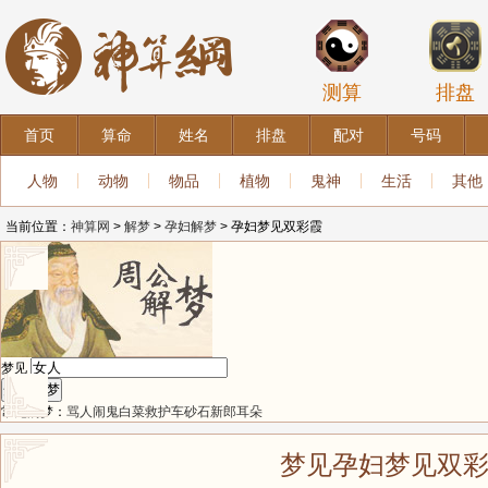
测算
排盘
首页
算命
姓名
排盘
配对
号码
人物
动物
物品
植物
鬼神
生活
其他
当前位置：
神算网
>
解梦
>
孕妇解梦
> 孕妇梦见双彩霞
梦见
常见的梦：
骂人
闹鬼
白菜
救护车
砂石
新郎
耳朵
梦见孕妇梦见双