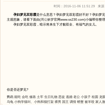
时间：2016-11-06 11:51:29 
孕妇梦见双彩霞
是什么意思？孕妇梦见双彩霞好不好？孕妇梦
主观想象，请看下面由(
周公解梦
官网www.ss230.com)小编
孕妇梦见双彩霞，暗示将来生下才貌双全、有福气的女儿。
你是否还梦见?
鹦鹉
能吃 会吃
修路
土牢
生日礼物
恶徒
逃婚
老公
小孩子
桂圆 龙
乌龟
小狗学猫叫、小狗和猫打架
裸男
国王
调情
螃蟹
被羊咬
家人