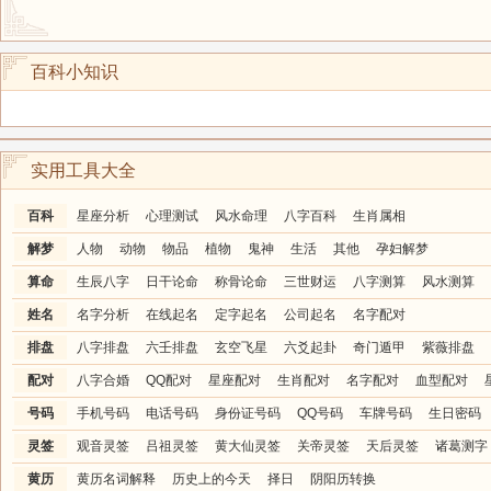
百科小知识
实用工具大全
百科
星座分析
心理测试
风水命理
八字百科
生肖属相
解梦
人物
动物
物品
植物
鬼神
生活
其他
孕妇解梦
算命
生辰八字
日干论命
称骨论命
三世财运
八字测算
风水测算
姓名
名字分析
在线起名
定字起名
公司起名
名字配对
排盘
八字排盘
六壬排盘
玄空飞星
六爻起卦
奇门遁甲
紫薇排盘
配对
八字合婚
QQ配对
星座配对
生肖配对
名字配对
血型配对
号码
手机号码
电话号码
身份证号码
QQ号码
车牌号码
生日密码
灵签
观音灵签
吕祖灵签
黄大仙灵签
关帝灵签
天后灵签
诸葛测字
黄历
黄历名词解释
历史上的今天
择日
阴阳历转换