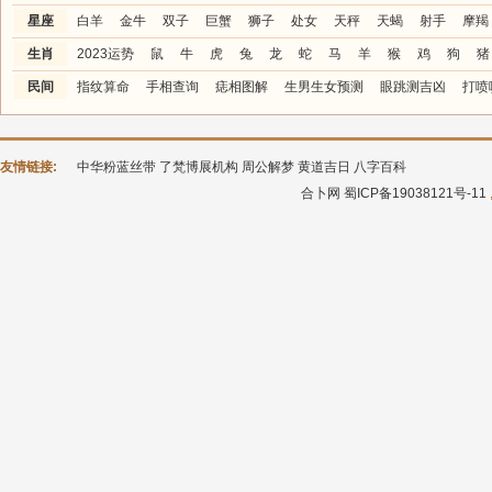
星座
白羊
金牛
双子
巨蟹
狮子
处女
天秤
天蝎
射手
摩羯
生肖
2023运势
鼠
牛
虎
兔
龙
蛇
马
羊
猴
鸡
狗
猪
民间
指纹算命
手相查询
痣相图解
生男生女预测
眼跳测吉凶
打喷
友情链接:
中华粉蓝丝带
了梵博展机构
周公解梦
黄道吉日
八字百科
合卜网
蜀ICP备19038121号-11